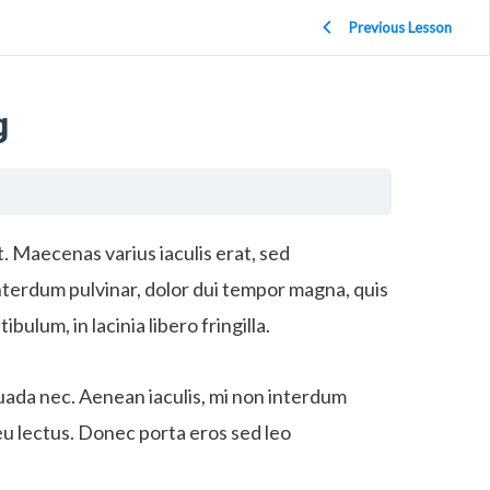
Previous Lesson
g
ut. Maecenas varius iaculis erat, sed
nterdum pulvinar, dolor dui tempor magna, quis
ulum, in lacinia libero fringilla.
uada nec. Aenean iaculis, mi non interdum
eu lectus. Donec porta eros sed leo