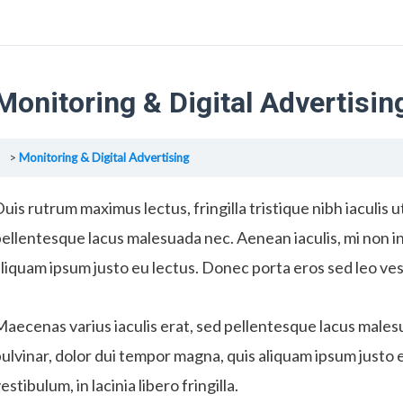
Monitoring & Digital Advertisin
Monitoring & Digital Advertising
uis rutrum maximus lectus, fringilla tristique nibh iaculis 
ellentesque lacus malesuada nec. Aenean iaculis, mi non i
liquam ipsum justo eu lectus. Donec porta eros sed leo vestib
aecenas varius iaculis erat, sed pellentesque lacus males
ulvinar, dolor dui tempor magna, quis aliquam ipsum justo 
estibulum, in lacinia libero fringilla.